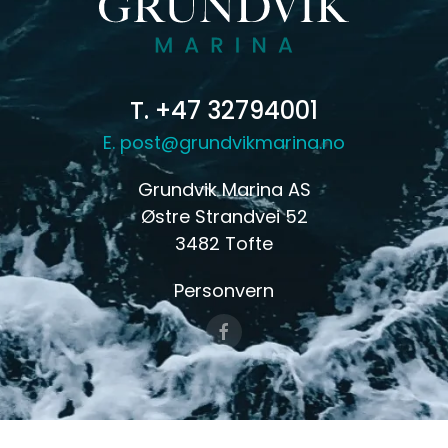
T. +47 32794001
E.
post@grundvikmarina.no
Grundvik Marina AS
Østre Strandvei 52
3482 Tofte
Personvern