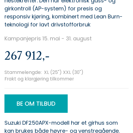
hestekrefter. Den har elektronisk gass- og
girkontroll (AP-system) for presis og
responsiv kjøring, kombinert med Lean Burn-
teknologi for lavt drivstofforbruk
Kampanjepris 15. mai - 31. august
267 912,-
Stammelengde: XL (25") XXL (30")
Frakt og klargjøring tilkommer
BE OM TILBUD
Suzuki DF250APX-modell har et girhus som
kan brukes både høyre- og venstregående.