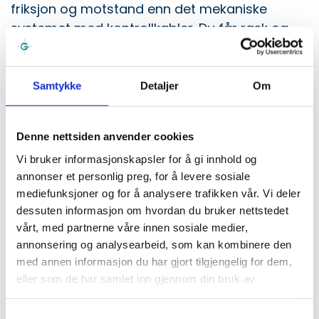
friksjon og motstand enn det mekaniske
systemet med kontrollkabler. Du får rask og
pålitelig drift og jevnere giring. Og når
systemet kombineres med Lean Burn,
forbedres drivstofføkonomien.
Samtykke
Detaljer
Om
2-trinns nedgiringskonsept
Dette systemet med offset drivaksel har
Denne nettsiden anvender cookies
førstetrinnsreduksjon mellom veiv- og
Vi bruker informasjonskapsler for å gi innhold og
drivakselen, og andretrinnsreduksjon inne i
annonser et personlig preg, for å levere sosiale
mediefunksjoner og for å analysere trafikken vår. Vi deler
girhuset. Dette designet gjør det mulig å ha et
dessuten informasjon om hvordan du bruker nettstedet
større utvekslingsforhold, slik at motoren kan
vårt, med partnerne våre innen sosiale medier,
dreie en propell med større diameter. Fordelen
annonsering og analysearbeid, som kan kombinere den
ved dette er høy fremdriftseffektivitet med
med annen informasjon du har gjort tilgjengelig for dem,
propell med stor diameter, raftig fremdrift
eller som de har samlet inn gjennom din bruk av
hvor propellrotasjonen holdes ved like selv
tjenestene deres.
med stor last og at propeller med stor
Samtykkevalg