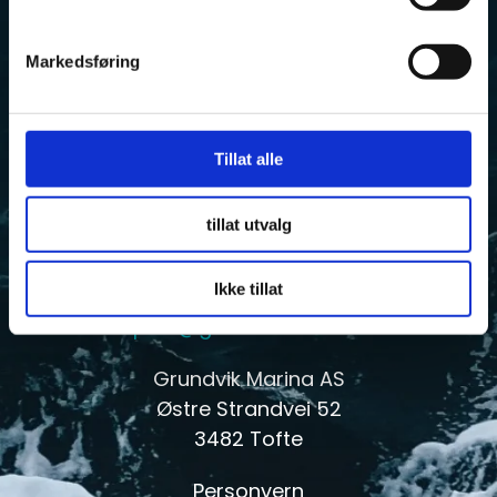
Markedsføring
Tillat alle
tillat utvalg
T. +47 32794001
Ikke tillat
E.
post@grundvikmarina.no
Grundvik Marina AS
Østre Strandvei 52
3482 Tofte
Personvern