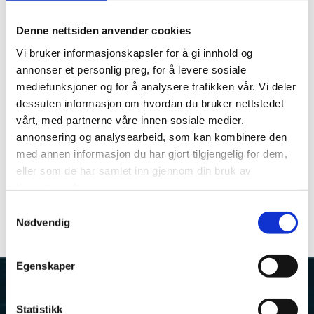
å skape en maritim virksomhet på Tofte, helt
Denne nettsiden anvender cookies
syd i nye Asker kommune. Fra 10 båter i opplag
høsten 2015 fyller vi nå lagerne med inntil 220
Vi bruker informasjonskapsler for å gi innhold og
annonser et personlig preg, for å levere sosiale
båter hvert år, og har utmerket oss i bransjen
mediefunksjoner og for å analysere trafikken vår. Vi deler
som en solid og samtidig voksende aktør med
dessuten informasjon om hvordan du bruker nettstedet
fokus på personlig service og kundetilfredshet.
vårt, med partnerne våre innen sosiale medier,
annonsering og analysearbeid, som kan kombinere den
Fra 3 dugnadsarbeidere sysselsetter Grundvik
med annen informasjon du har gjort tilgjengelig for dem,
Marina AS i dag inntil 15 årsverk gjennom
eller som de har samlet inn gjennom din bruk av
sesongen, med bred kompetanse innen båt,
tjenestene deres.
motor og maritim virksomhet.
Samtykkevalg
Nødvendig
Egenskaper
Statistikk